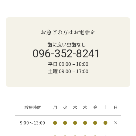
歯周病・再生治療
小児歯科
お急ぎの方はお電話を
歯に良い虫歯なし
審美歯科・ホワイトニング
096-352-8241
平日 09:00 – 18:00
インプラント・口腔外科
土曜 09:00 – 17:00
矯正歯科
デジタル歯科
診療時間
月
火
水
木
金
土
日
9:00〜
13:00
●
●
●
●
●
●
×
訪問歯科